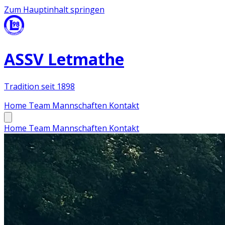
Zum Hauptinhalt springen
ASSV Letmathe
Tradition seit 1898
Home
Team
Mannschaften
Kontakt
Home
Team
Mannschaften
Kontakt